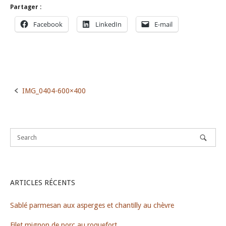
Partager :
Facebook
LinkedIn
E-mail
IMG_0404-600×400
Post
navigation
ARTICLES RÉCENTS
Sablé parmesan aux asperges et chantilly au chèvre
Filet mignon de porc au roquefort