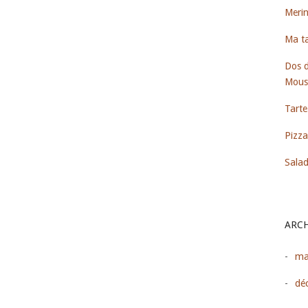
Meri
Ma t
Dos d
Mouss
Tarte
Pizza
Salad
ARCH
ma
dé