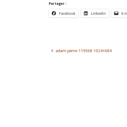
Partager :
Facebook
LinkedIn
E-m
adam-jaime-119568-1024×684
Post
navigation