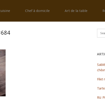
cuisine
Chef à domicile
Art de la table
R
×684
ARTI
Sablé
chèv
Filet
Tarte
Riz Pi