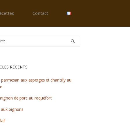
ecettes
Contact
CLES RÉCENTS
 parmesan aux asperges et chantilly au
re
 mignon de porc au roquefort
 aux oignons
laf