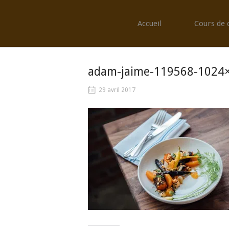
Skip
to
Accueil
Cours de 
content
adam-jaime-119568-1024
29 avril 2017