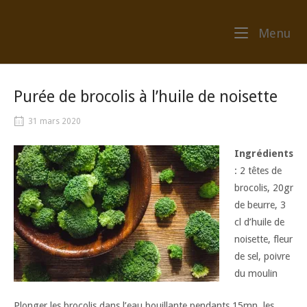
Skip
to
Me
Menu
content
Purée de brocolis à l’huile de noisette
31 mars 2020
Ingrédients
: 2 têtes de
brocolis, 20gr
de beurre, 3
cl d’huile de
noisette, fleur
de sel, poivre
du moulin
Plonger les brocolis dans l’eau bouillante pendants 15mn, les